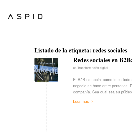
Listado de la etiqueta:
redes sociales
Redes sociales en B2B
en
Transformación digital
El B2B es social como lo es todo 
negocio se hace entre personas. P
compañía. Sea cual sea su público
Leer más